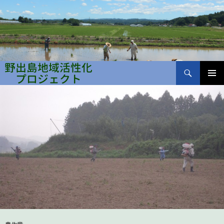
検
索
コ
メインメ
ン
野出島地域活性化プロジェクト
ニュー
テ
ン
ツ
へ
ス
キ
ッ
プ