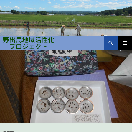
検
索
コ
メインメ
ン
野出島地域活性化プロジェクト
ニュー
テ
ン
ツ
へ
ス
キ
ッ
プ