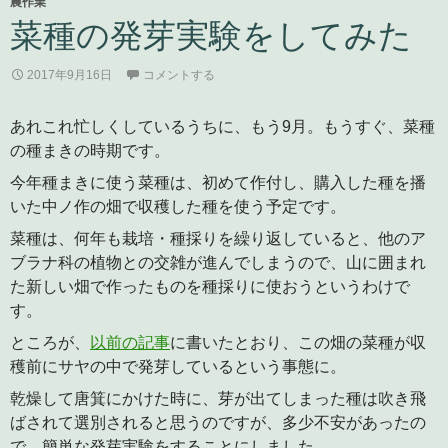
農作業
菜種の発芽実験をしてみた
2017年9月16日
コメントする
あれこれ忙しくしているうちに、もう9月。もうすぐ、菜種
の種まきの時期です。
今年種まきに使う菜種は、初めて作付し、購入した種を播
いた中ノ作の畑で収穫した種を使う予定です。
菜種は、何年も栽培・種採りを繰り返していると、他のア
ブラナ科の植物との交雑が進んでしまうので、山に囲まれ
た新しい畑で作ったものを種採りに使おうというわけで
す。
ところが、
以前の記事
に書いたとおり、この畑の菜種が収
穫前にサヤの中で発芽しているという事態に。
乾燥して唐箕にかけた時に、芽が出てしまった種は吹き飛
ばされて選別されると思うのですが、多少不安があったの
で、簡単な発芽実験をすることにしました。