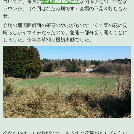
ついでに、来月に
地域おこし協力隊
が開催予定の「いなか
ラウンジ」（今回はなたね畑です）会場の下見＆打ち合わ
せ。
会場の畑周囲斜面の篠笹のやぶがものすごくて菜の花の見
晴らしがイマイチだったので、急遽一部分切り開くことに
しました。今年の草刈り機初出動でした。
今なたねはこんな状態です。もうすぐ花芽がどんどん伸び