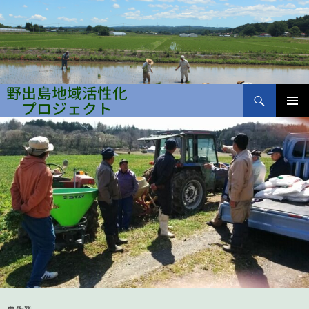
検
索
コ
メインメ
ン
野出島地域活性化プロジェクト
ニュー
テ
ン
ツ
へ
ス
キ
ッ
プ