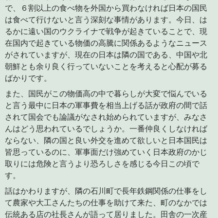
で、６割以上の食べ物を外国から買わなければ日本の国民
は食べて行けないと言う深刻な事情があります。今日、は
るかに遠い国のウクライナで戦争が起きていることで、現
在国内で起きている物価の高騰に関係あるようなニュース
がされていますが、現在の日本は隣の国である、中国や北
朝鮮とも余り良く行っていないことを考えると心配が募る
ばかりです。
また、国民がこの物価高の中で暮らしが大変で悩んでいる
と言う最中に日本の軍事費を相当上げる話が政府の間で話
されて国会でも論議がなされ始められていますが、みなさ
んはどう思われているでしょうか。一番仲良くしなければ
ならない、隣の国と良い外交を進めて欲しいと日本国民は
皆思っているのに、軍事面だけ強めていく日本政府のかじ
取りには危険と言うより恐ろしさを感じる今日この頃で
す。
話はかわりますが、隣の石川町で長年鉄鋼関係の仕事をし
て農家や大工さんたちの仕事を助けて来た、町のなかでは
伝統ある店の社長さんが語って居りました。田舎の一次産