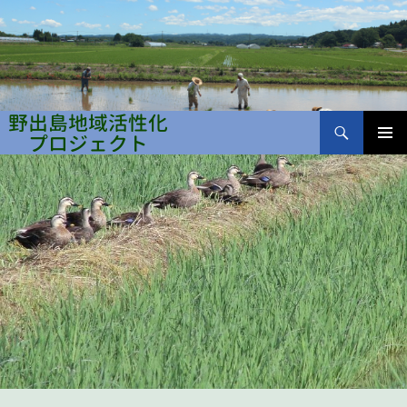
検
索
コ
メインメ
ン
野出島地域活性化プロジェクト
ニュー
テ
ン
ツ
へ
ス
キ
ッ
プ