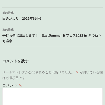
投
前の投稿
稿
田舎だより 2022年6月号
ナ
次の投稿
ビ
手打ちそば出店します！ EastSummer 音フェス2022 in きつねう
ち温泉
ゲ
ー
シ
コメントを残す
ョ
メールアドレスが公開されることはありません。
※
が付いている欄
ン
は必須項目です
コメント
※